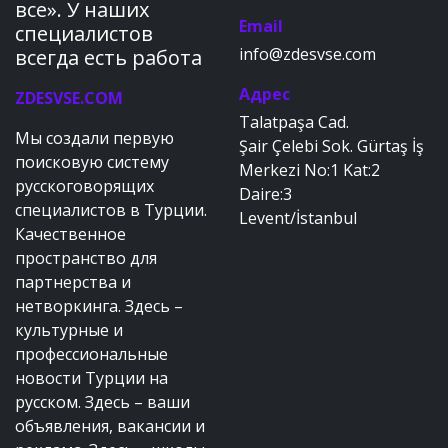
все». У наших
Email
специалистов
info@zdesvse.com
всегда есть работа
Адрес
ZDESVSE.COM
Talatpaşa Cad.
Мы создали первую
Şair Çelebi Sok. Gürtaş İş
поисковую систему
Merkezi No:1 Kat:2
русскоговорящих
Daire:3
специалистов в Турции.
Levent/İstanbul
Качественное
пространство для
партнерства и
нетворкинга. Здесь –
культурные и
профессиональные
новости Турции на
русском. Здесь – ваши
объявления, вакансии и