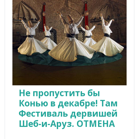
Не пропустить бы
Конью в декабре! Там
Фестиваль дервишей
Шеб-и-Аруз. ОТМЕНА