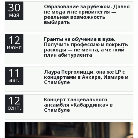
30
Образование за рубежом. Давно
не мода и не привилегия —
мая
реальная возможность
выбирать
12
Гранты на обучение в вузе.
Получить профессию и покрыть
июня
расходы — не мечта, а четкий
план абитуриента
11
Лаура Перголицци, она же LP с
концертами в Анкаре, Измире и
авг.
Стамбуле
12
Концерт танцевального
ансамбля «Кабардинка» в
сент.
Стамбуле