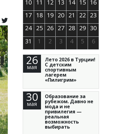
10
11
12
13
14
15
16
17
18
19
20
21
22
23
24
25
26
27
28
29
30
31
1
2
3
4
5
6
26
Лето 2026 в Турции!
С детским
мая
спортивным
лагерем
«Пилигрим»
30
Образование за
рубежом. Давно не
мая
мода и не
привилегия —
реальная
возможность
выбирать