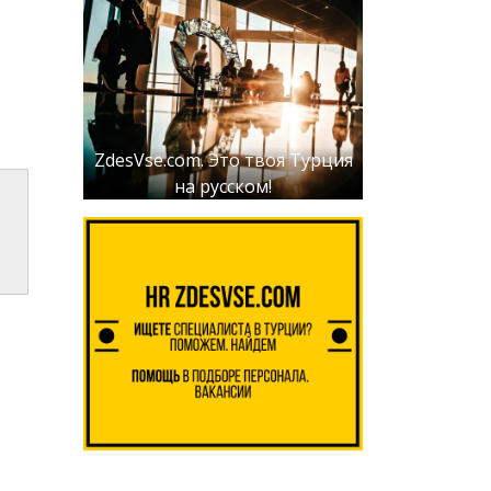
ZdesVse.com. Это твоя Турция
на русском!