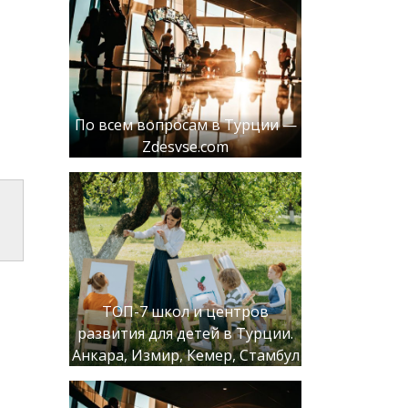
м
По всем вопросам в Турции —
Zdesvse.com
ТОП-7 школ и центров
развития для детей в Турции.
Анкара, Измир, Кемер, Стамбул