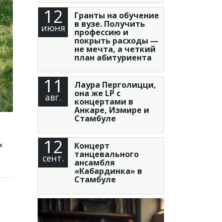
12
Гранты на обучение
в вузе. Получить
июня
профессию и
покрыть расходы —
не мечта, а четкий
план абитуриента
11
Лаура Перголицци,
она же LP с
авг.
концертами в
Анкаре, Измире и
Стамбуле
12
Концерт
х
танцевального
сент.
ансамбля
«Кабардинка» в
Стамбуле