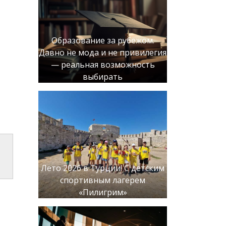
Образование за рубежом.
Давно не мода и не привилегия
— реальная возможность
выбирать
Лето 2026 в Турции! С детским
спортивным лагерем
«Пилигрим»