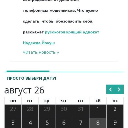
телефонных мошенников. Что нужно
сделать, чтобы обезопасить себя,
расскажет
русскоговорящий адвокат
Надежда Йокуш
.
Читать новость »
ПРОСТО ВЫБЕРИ ДАТУ!
август 26
пн
вт
ср
чт
пт
сб
вс
27
28
29
30
31
1
2
3
4
5
6
7
8
9