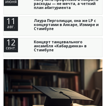
июня
расходы — не мечта, а четкий
план абитуриента
11
Лаура Перголицци, она же LP с
концертами в Анкаре, Измире и
авг.
Стамбуле
12
Концерт танцевального
ансамбля «Кабардинка» в
сент.
Стамбуле