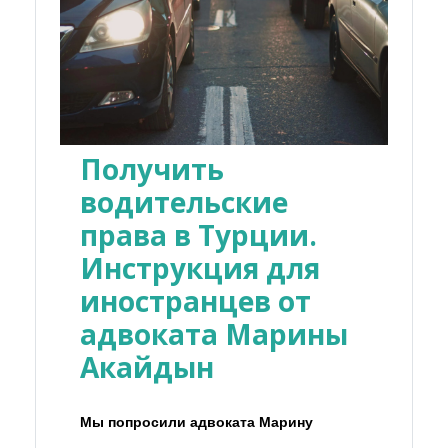
Получить
водительские
права в Турции.
Инструкция для
иностранцев от
адвоката Марины
Акайдын
Мы попросили адвоката Марину