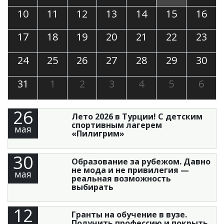
10
11
12
13
14
15
16
17
18
19
20
21
22
23
24
25
26
27
28
29
30
31
1
2
3
4
5
6
26
Лето 2026 в Турции! С детским
спортивным лагерем
мая
«Пилигрим»
30
Образование за рубежом. Давно
не мода и не привилегия —
мая
реальная возможность
выбирать
12
Гранты на обучение в вузе.
Получить профессию и покрыть