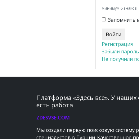
минимум 6 знаков
Запомнить 
Регистрация
Забыли пароль
Не получили п
Платформа «Здесь все». У наших
есть работа
ZDESVSE.COM
Мы создали первую поисковую систему 
специалистов в Турции. Качественное п