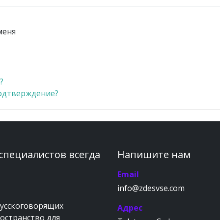
меня
?
одтверждение?
 специалистов всегда
Напишите нам
Email
info@zdesvse.com
русскоговорящих
Адрес
ространство для