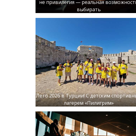
не привилегия — реальная возможност
выбирать
Лето 2026 в Турции! С детским спортив
лагерем «Пилигрим»