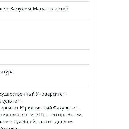
ии. Замужем. Мама 2-х детей.
ратура
осударственный Университет-
культет ;
верситет Юридический Факультет .
ажировка в офисе Профессора Этхем
акже в Судебной палате. Диплом
 Адвокат