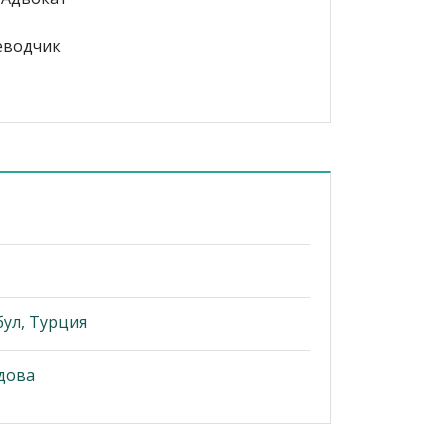
еводчик
ул, Турция
дова