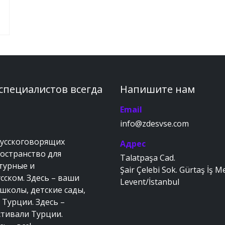
 специалистов всегда
Напишите нам
Email
info@zdesvse.com
русскоговорящих
Адрес
ространство для
Talatpaşa Cad.
ьтурные и
Şair Çelebi Sok. Gürtaş İş M
сском. Здесь – ваши
Levent/İstanbul
 школы, детские сады,
 Турции. Здесь –
стивали Турции.