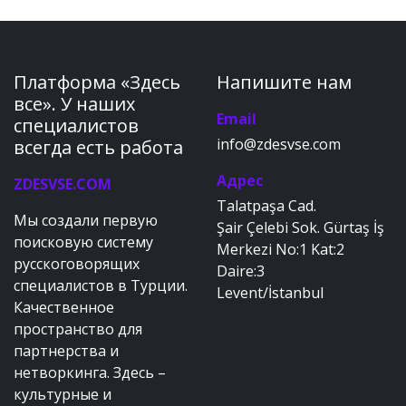
Платформа «Здесь
Напишите нам
все». У наших
Email
специалистов
info@zdesvse.com
всегда есть работа
Адрес
ZDESVSE.COM
Talatpaşa Cad.
Мы создали первую
Şair Çelebi Sok. Gürtaş İş
поисковую систему
Merkezi No:1 Kat:2
русскоговорящих
Daire:3
специалистов в Турции.
Levent/İstanbul
Качественное
пространство для
партнерства и
нетворкинга. Здесь –
культурные и