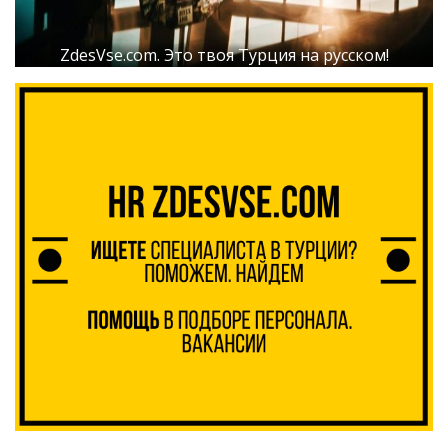
ZdesVse.com. Это твоя Турция на русском!