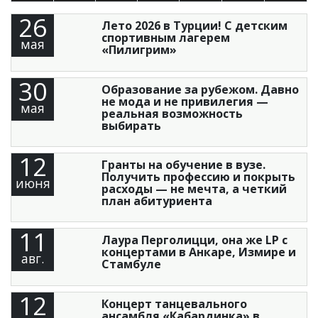
26
Лето 2026 в Турции! С детским
спортивным лагерем
мая
«Пилигрим»
30
Образование за рубежом. Давно
не мода и не привилегия —
мая
реальная возможность
выбирать
12
Гранты на обучение в вузе.
Получить профессию и покрыть
июня
расходы — не мечта, а четкий
план абитуриента
11
Лаура Перголицци, она же LP с
концертами в Анкаре, Измире и
авг.
Стамбуле
12
Концерт танцевального
ансамбля «Кабардинка» в