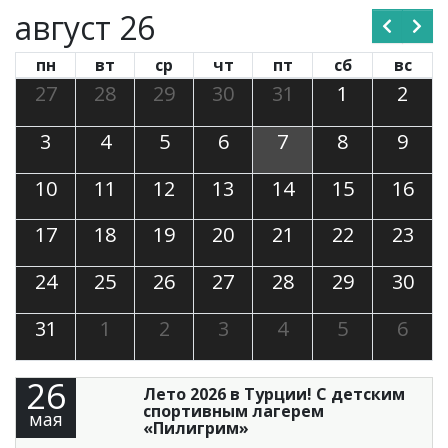
август 26
пн
вт
ср
чт
пт
сб
вс
27
28
29
30
31
1
2
3
4
5
6
7
8
9
10
11
12
13
14
15
16
17
18
19
20
21
22
23
24
25
26
27
28
29
30
31
1
2
3
4
5
6
26
Лето 2026 в Турции! С детским
спортивным лагерем
мая
«Пилигрим»