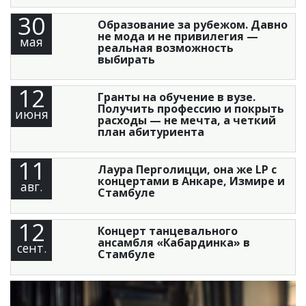
30
Образование за рубежом. Давно
не мода и не привилегия —
мая
реальная возможность
выбирать
12
Гранты на обучение в вузе.
Получить профессию и покрыть
июня
расходы — не мечта, а четкий
план абитуриента
11
Лаура Перголицци, она же LP с
концертами в Анкаре, Измире и
авг.
Стамбуле
12
Концерт танцевального
ансамбля «Кабардинка» в
сент.
Стамбуле