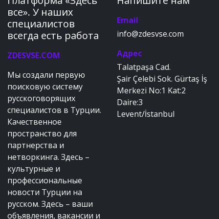
Платформа «Здесь
Напишите нам
все». У наших
Email
специалистов
info@zdesvse.com
всегда есть работа
Адрес
ZDESVSE.COM
Talatpaşa Cad.
Мы создали первую
Şair Çelebi Sok. Gürtaş İş
поисковую систему
Merkezi No:1 Kat:2
русскоговорящих
Daire:3
специалистов в Турции.
Levent/İstanbul
Качественное
пространство для
партнерства и
нетворкинга. Здесь –
культурные и
профессиональные
новости Турции на
русском. Здесь – ваши
объявления, вакансии и