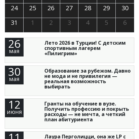
24
25
26
27
28
29
30
31
1
2
3
4
5
6
26
Лето 2026 в Турции! С детским
спортивным лагерем
мая
«Пилигрим»
30
Образование за рубежом. Давно
не мода и не привилегия —
мая
реальная возможность
выбирать
12
Гранты на обучение в вузе.
Получить профессию и покрыть
июня
расходы — не мечта, а четкий
план абитуриента
11
Лаура Перголицци, она же LP с