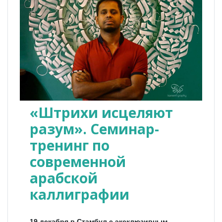
«Штрихи исцеляют
разум». Семинар-
тренинг по
современной
арабской
каллиграфии
19 декабря в Стамбул с эксклюзивным