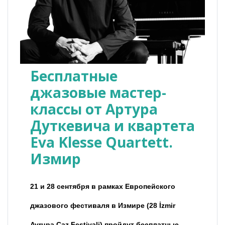
Бесплатные
джазовые мастер-
классы от Артура
Дуткевича и квартета
Eva Klesse Quartett.
Измир
21 и 28 сентября в рамках Европейского
джазового фестиваля в Измире (28 İzmir
Avrupa Caz Festivali) пройдут бесплатные