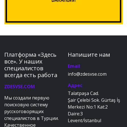
Платформа «Здесь
Напишите нам
все». У наших
Email
специалистов
info@zdesvse.com
всегда есть работа
Адрес
ZDESVSE.COM
Talatpaşa Cad.
Мы создали первую
Şair Çelebi Sok. Gürtaş İş
поисковую систему
Merkezi No:1 Kat:2
русскоговорящих
Daire:3
специалистов в Турции.
Levent/İstanbul
Качественное