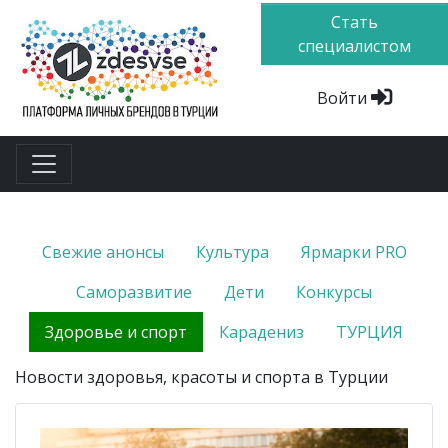
Стать
специалистом
Войти
Свежие анонсы
Культура
Ярмарки PRO
Саморазвитие
Дети
Конкурсы
Здоровье и спорт
Карадениз
ТУРЦИЯ
Новости здоровья, красоты и спорта в Турции