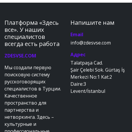
Платформа «Здесь
Напишите нам
все». У наших
Email
специалистов
info@zdesvse.com
всегда есть работа
Адрес
ZDESVSE.COM
Talatpaşa Cad.
Мы создали первую
Şair Çelebi Sok. Gürtaş İş
поисковую систему
Merkezi No:1 Kat:2
русскоговорящих
Daire:3
специалистов в Турции.
Levent/İstanbul
Качественное
пространство для
партнерства и
нетворкинга. Здесь –
культурные и
профессиональные