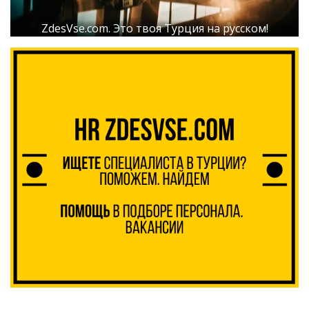
ZdesVse.com. Это твоя Турция на русском!