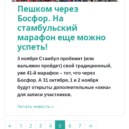
Пешком через
Босфор. На
стамбульский
марафон еще можно
успеть!
3 ноября Стамбул пробежит (или
вальяжно пройдет) свой традиционный,
уже 41-й марафон – тот, что через
Босфор. А 31 октября, 1 и 2 ноября
будут открыты дополнительные «окна»
для записи участников.
Читать новость »
←
1
2
3
4
5
6
7
→