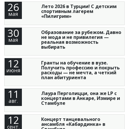
26
Лето 2026 в Турции! С детским
спортивным лагерем
мая
«Пилигрим»
30
Образование за рубежом. Давно
не мода и не привилегия —
мая
реальная возможность
выбирать
12
Гранты на обучение в вузе.
Получить профессию и покрыть
июня
расходы — не мечта, а четкий
план абитуриента
11
Лаура Перголицци, она же LP с
концертами в Анкаре, Измире и
авг.
Стамбуле
12
Концерт танцевального
ансамбля «Кабардинка» в
сент.