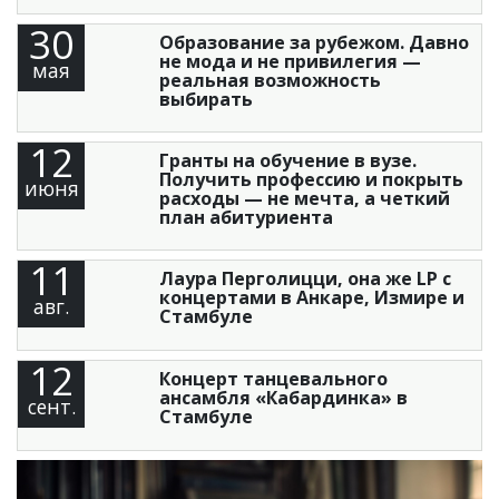
30
Образование за рубежом. Давно
не мода и не привилегия —
мая
реальная возможность
выбирать
12
Гранты на обучение в вузе.
Получить профессию и покрыть
июня
расходы — не мечта, а четкий
план абитуриента
11
Лаура Перголицци, она же LP с
концертами в Анкаре, Измире и
авг.
Стамбуле
12
Концерт танцевального
ансамбля «Кабардинка» в
сент.
Стамбуле