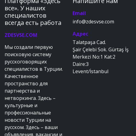
Платформа «Здесь
Напишите нам
все». У наших
Email
специалистов
info@zdesvse.com
всегда есть работа
Адрес
ZDESVSE.COM
Talatpaşa Cad.
Мы создали первую
Şair Çelebi Sok. Gürtaş İş
поисковую систему
Merkezi No:1 Kat:2
русскоговорящих
Daire:3
специалистов в Турции.
Levent/İstanbul
Качественное
пространство для
партнерства и
нетворкинга. Здесь –
культурные и
профессиональные
новости Турции на
русском. Здесь – ваши
объявления, вакансии и