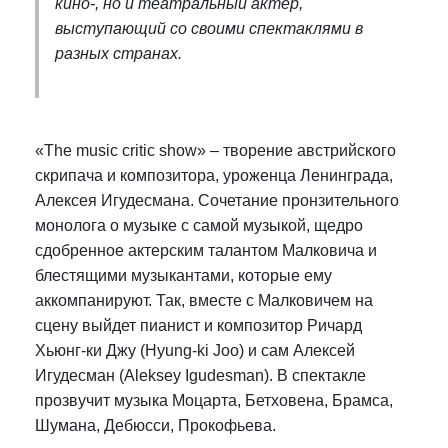
кино-, но и театральный актер,
выступающий со своими спектаклями в
разных странах.
«The music critic show» – творение австрийского
скрипача и композитора, уроженца Ленинграда,
Алексея Игудесмана. Сочетание пронзительного
монолога о музыке с самой музыкой, щедро
сдобренное актерским талантом Малковича и
блестящими музыкантами, которые ему
аккомпанируют. Так, вместе с Малковичем на
сцену выйдет пианист и композитор Ричард
Хьюнг-ки Джу (Hyung-ki Joo) и сам Алексей
Игудесман (Aleksey Igudesman). В спектакле
прозвучит музыка Моцарта, Бетховена, Брамса,
Шумана, Дебюсси, Прокофьева.