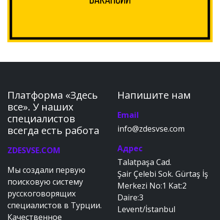
Платформа «Здесь
Напишите нам
все». У наших
Email
специалистов
info@zdesvse.com
всегда есть работа
Адрес
ZDESVSE.COM
Talatpaşa Cad.
Мы создали первую
Şair Çelebi Sok. Gürtaş İş
поисковую систему
Merkezi No:1 Kat:2
русскоговорящих
Daire:3
специалистов в Турции.
Levent/İstanbul
Качественное