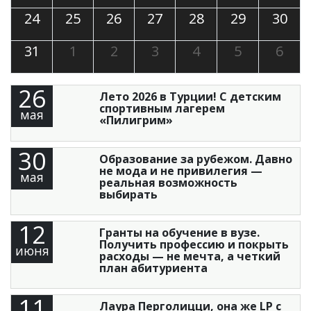
24
25
26
27
28
29
30
31
1
2
3
4
5
6
26
Лето 2026 в Турции! С детским
спортивным лагерем
мая
«Пилигрим»
30
Образование за рубежом. Давно
не мода и не привилегия —
мая
реальная возможность
выбирать
12
Гранты на обучение в вузе.
Получить профессию и покрыть
июня
расходы — не мечта, а четкий
план абитуриента
11
Лаура Перголицци, она же LP с