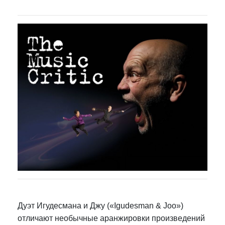
Дуэт Игудесмана и Джу («Igudesman & Joo»)
отличают необычные аранжировки произведений