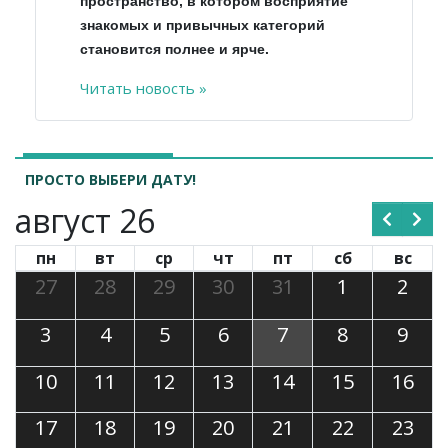
пространство, в котором восприятие
знакомых и привычных категорий
становится полнее и ярче.
Читать новость »
ПРОСТО ВЫБЕРИ ДАТУ!
август 26
пн
вт
ср
чт
пт
сб
вс
27
28
29
30
31
1
2
3
4
5
6
7
8
9
10
11
12
13
14
15
16
17
18
19
20
21
22
23