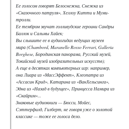
Ее голосом говорят Белоснежка, Снежка из
«Сказочного патруля», Хеллоу Китти и Муми-
тролли.
Ее тембром звучат голливудские героини Сандры
Баллок и Сальмы Хайек;
Вы слышите ее в аудиогидах ведущих музеев
мира (Chambord, Maranello Rosso Ferrari, Galleria
Borghese, Бородинская панорама, Русский музей,
Токийский музей изобразительных искусств);
А еще в десятках компьютерных игр: например,
она Лиара из «МассЭффект», Клеопатра из
«Ассасин Крид», Катарина из «ВанХельсинга»,
Эдна из «Назад в будущее», Принцесса Намира из
«Скайрим»...
Знаковые аудиокниги — Бюсси, Мойес,
Сэттерфилд, Гилберт, не говоря уже о золотой
классике — тоже ее голоса дело.