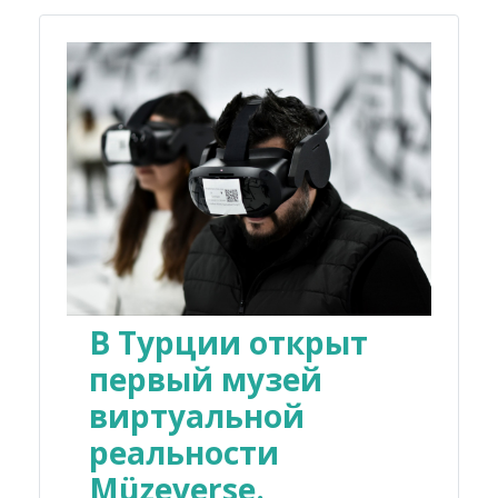
В Турции открыт
первый музей
виртуальной
реальности
Müzeverse.