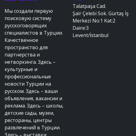
Talatpaşa Cad.
Мы создали первую
Şair Çelebi Sok. Gürtaş İş
поисковую систему
Merkezi No:1 Kat:2
русскоговорящих
Daire:3
специалистов в Турции.
Levent/İstanbul
Качественное
пространство для
партнерства и
нетворкинга. Здесь –
культурные и
профессиональные
новости Турции на
русском. Здесь – ваши
объявления, вакансии и
реклама. Здесь – школы,
детские сады, музеи,
рестораны, центры
развлечений в Турции.
Здесь – выставки,