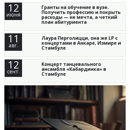
12
Гранты на обучение в вузе.
Получить профессию и покрыть
июня
расходы — не мечта, а четкий
план абитуриента
11
Лаура Перголицци, она же LP с
концертами в Анкаре, Измире и
авг.
Стамбуле
12
Концерт танцевального
ансамбля «Кабардинка» в
сент.
Стамбуле