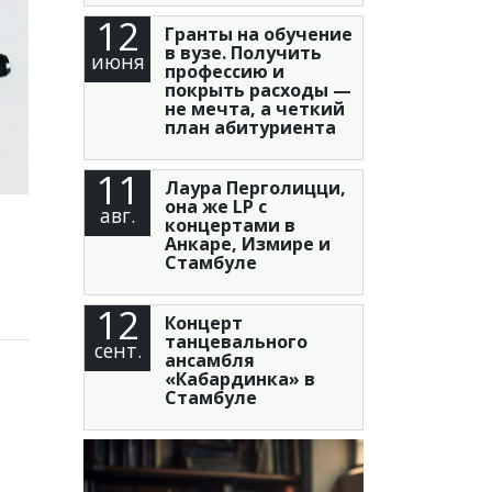
12
Гранты на обучение
в вузе. Получить
июня
профессию и
покрыть расходы —
не мечта, а четкий
план абитуриента
11
Лаура Перголицци,
она же LP с
авг.
концертами в
Анкаре, Измире и
Стамбуле
12
Концерт
танцевального
сент.
ансамбля
«Кабардинка» в
Стамбуле