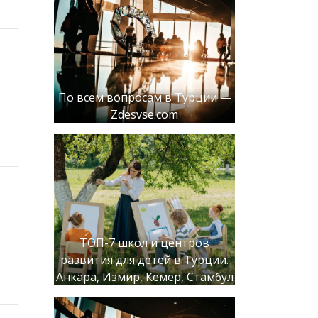
По всем вопросам в Турции —
Zdesvse.com
ТОП-7 школ и центров
развития для детей в Турции.
Анкара, Измир, Кемер, Стамбул