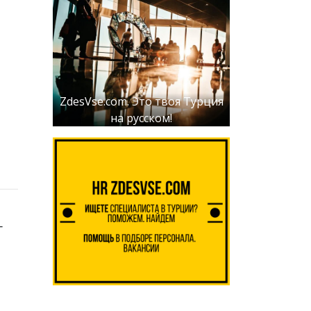
ZdesVse.com. Это твоя Турция
на русском!
-