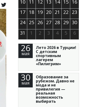
10
11
12
13
14
15
16
17
18
19
20
21
22
23
24
25
26
27
28
29
30
31
1
2
3
4
5
6
26
Лето 2026 в Турции!
С детским
мая
спортивным
лагерем
«Пилигрим»
30
Образование за
рубежом. Давно не
мая
мода и не
привилегия —
реальная
возможность
выбирать