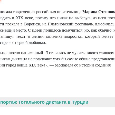
е
Марина Степнов
аписала современная российская писательница
сходить в XIX веке, потому что никак не выберусь из него пос
ти поехала в Воронеж, на Платоновский фестиваль, влюбилась
ось ещё и место. С идеей пришлось помучиться, но, как обычно, 
пишут текст о жизни мальчика-подростка, который живёт
встрече с первой любовью.
ольно плотно написанный. Я старалась не мучить никого слишком
стникам диктанта не помешают хотя бы самые общие представлен
кий город конца XIX века»,
― рассказала об истории создания
портаж Тотального диктанта в Турции