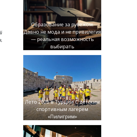
Образование за рубежом.
Давно не мода и не привилегия
й
— реальная возможность
я,
выбирать
Лето 2026 в Турции! С детским
спортивным лагерем
«Пилигрим»