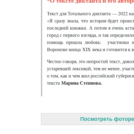
*О тексте диктанта и его автор
Текст для Тотального диктанта — 2022 н
«Я сразу знала, что история будет прои
последней книжки. А потом я очень кста
город с первого взгляда, и так определил
помощь пришла любовь: участники на
Воронеже конца XIX века и готовится к 
Честно говоря, это непростой текст, дов
устаревшей лексикой, тем не менее, уча
о том, как и чем жил российский губернс
Марина Степнова.
текста
Посмотреть фоторе