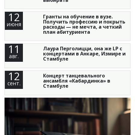
12
Гранты на обучение в вузе.
Получить профессию и покрыть
июня
расходы — не мечта, а четкий
план абитуриента
11
Лаура Перголицци, она же LP с
концертами в Анкаре, Измире и
авг.
Стамбуле
12
Концерт танцевального
ансамбля «Кабардинка» в
сент.
Стамбуле