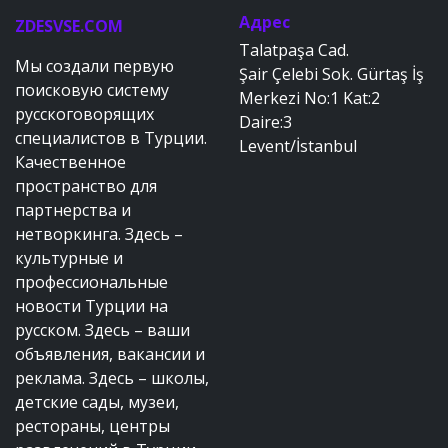
Адрес
ZDESVSE.COM
Talatpaşa Cad.
Мы создали первую
Şair Çelebi Sok. Gürtaş İş
поисковую систему
Merkezi No:1 Kat:2
русскоговорящих
Daire:3
специалистов в Турции.
Levent/İstanbul
Качественное
пространство для
партнерства и
нетворкинга. Здесь –
культурные и
профессиональные
новости Турции на
русском. Здесь – ваши
объявления, вакансии и
реклама. Здесь – школы,
детские сады, музеи,
рестораны, центры