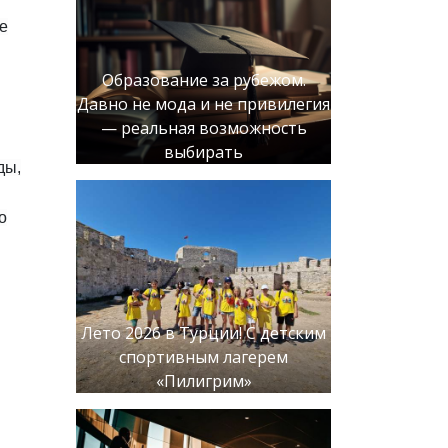
е
Образование за рубежом.
Давно не мода и не привилегия
— реальная возможность
выбирать
ды,
о
Лето 2026 в Турции! С детским
спортивным лагерем
«Пилигрим»