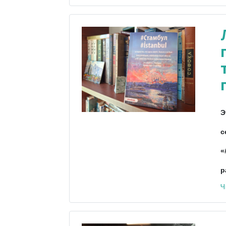
Э
с
«
р
Ч