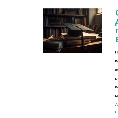
П
п
а
р
п
м
A
Ч