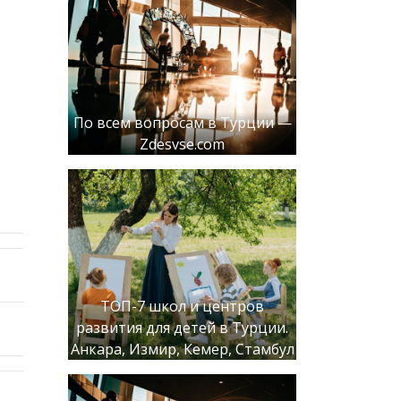
По всем вопросам в Турции —
Zdesvse.com
ТОП-7 школ и центров
развития для детей в Турции.
Анкара, Измир, Кемер, Стамбул