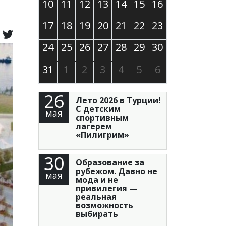
10
11
12
13
14
15
16
17
18
19
20
21
22
23
24
25
26
27
28
29
30
31
1
2
3
4
5
6
26
Лето 2026 в Турции!
С детским
мая
спортивным
лагерем
«Пилигрим»
30
Образование за
рубежом. Давно не
мая
мода и не
привилегия —
реальная
возможность
выбирать