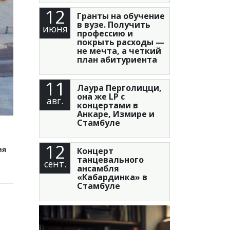
12
Гранты на обучение
в вузе. Получить
июня
профессию и
покрыть расходы —
не мечта, а четкий
план абитуриента
11
Лаура Перголицци,
она же LP с
авг.
концертами в
Анкаре, Измире и
Стамбуле
12
Концерт
ия
танцевального
сент.
ансамбля
«Кабардинка» в
Стамбуле