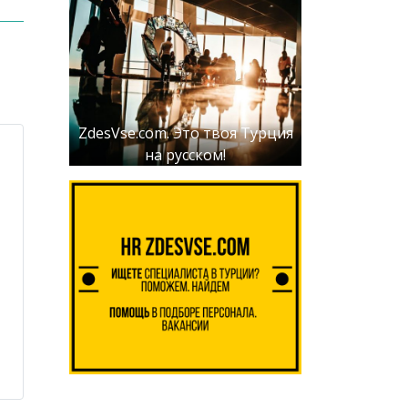
ZdesVse.com. Это твоя Турция
на русском!