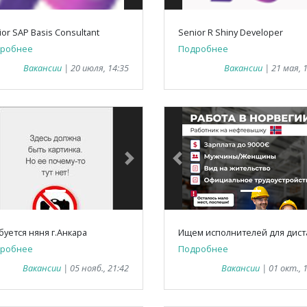
ior SAP Basis Consultant
Senior R Shiny Developer
робнее
Подробнее
Вакансии
| 20 июля, 14:35
Вакансии
| 21 мая, 
vious
Next
Previous
буется няня г.Анкара
робнее
Подробнее
Вакансии
| 05 нояб., 21:42
Вакансии
| 01 окт., 