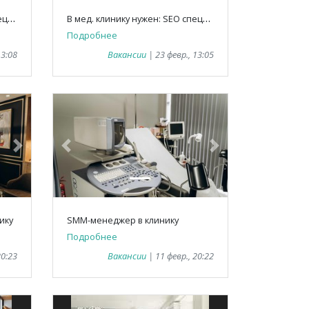
В
мед. клинику нужен SMM специалист/Google Ads специалист
В
мед. клинику нужен: SEO специалист
Подробнее
13:08
Вакансии
| 23 февр., 13:05
Next
Previous
Next
ику
SMM-менеджер в клинику
Подробнее
20:23
Вакансии
| 11 февр., 20:22