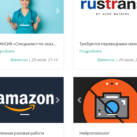
vious
Next
Previous
В
АКАНСИЯ «Специалист по оказанию первой помощи»
робнее
Подробнее
Вакансии
| 29 июля, 21:14
Вакансии
| 29 июля, 
vious
Next
Previous
ленная разовая работа
Нейропсихолог