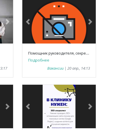
Next
Previous
Next
П
омощник руководителя, секретарь
Подробнее
23:17
Вакансии
| 20 апр., 14:13
Next
Previous
Next