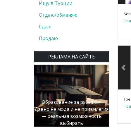
Ищу в Турции
Sen
Отдаю/обменяю
Под
Сдаю
Продаю
РЕКЛАМА НА САЙТЕ
Pre
Тре
Образование за рубежом.
Под
Давно не мода и не привилегия
— реальная возможность
выбирать