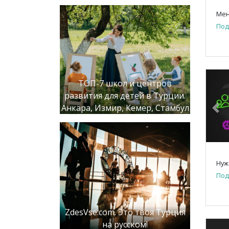
Под
ТОП-7 школ и центров
развития для детей в Турции.
Анкара, Измир, Кемер, Стамбул
Pre
Нуж
Под
ZdesVse.com. Это твоя Турция
на русском!