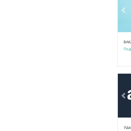
Pre
Под
Pre
Уда