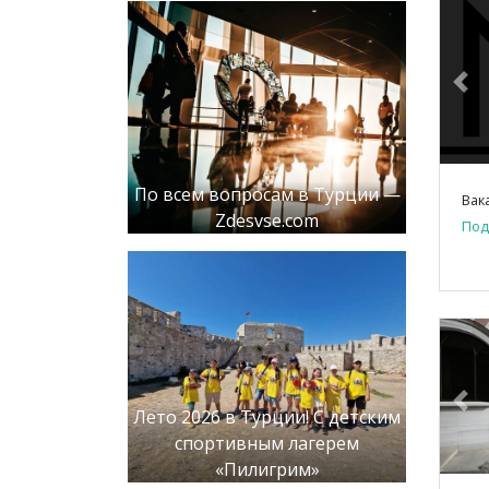
Pre
По всем вопросам в Турции —
Вак
Zdesvse.com
Под
Pre
Лето 2026 в Турции! С детским
спортивным лагерем
«Пилигрим»