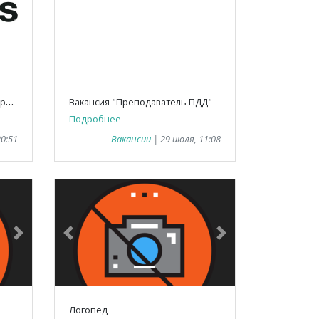
Next
Previous
Next
Т
ребуются переводчики-синхронисты
Вакансия "Преподаватель ПДД"
Подробнее
20:51
Вакансии
| 29 июля, 11:08
Next
Previous
Next
Логопед