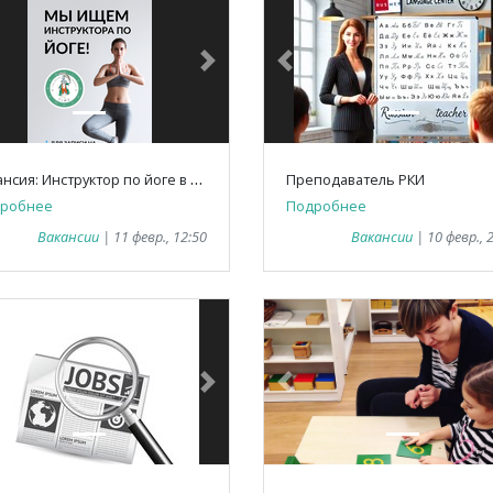
vious
Next
Previous
В
акансия: Инструктор по йоге в образовательный центр Time
Преподаватель РКИ
робнее
Подробнее
Вакансии
| 11 февр., 12:50
Вакансии
| 10 февр., 
vious
Next
Previous