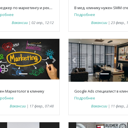
М
енеджер по маркетингу и рекламе в сеть отелей
робнее
Подробнее
Вакансии
| 02 апр., 12:12
Вакансии
| 23 февр., 
vious
Next
Previous
ен Маркетолог в клинику
Google Ads специалист в клин
робнее
Подробнее
Вакансии
| 17 февр., 07:48
Вакансии
| 11 февр., 