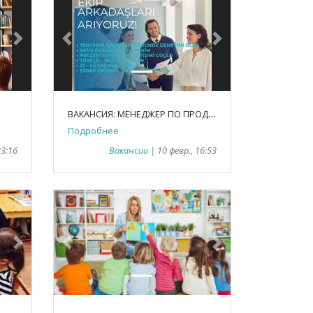
Next
Previous
Next
В
АКАНСИЯ: МЕНЕДЖЕР ПО ПРОДАЖАМ
Подробнее
23:16
Вакансии
| 10 февр., 16:53
Next
Previous
Next