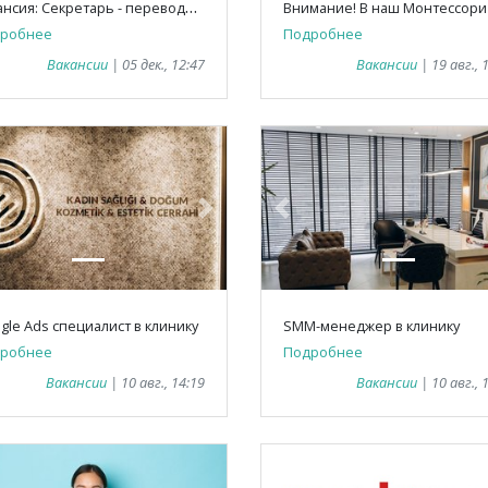
В
акансия: Секретарь - переводчик
робнее
Подробнее
Вакансии
| 05 дек., 12:47
Вакансии
| 19 авг., 
vious
Next
Previous
gle Ads специалист в клинику
SMM-менеджер в клинику
робнее
Подробнее
Вакансии
| 10 авг., 14:19
Вакансии
| 10 авг., 