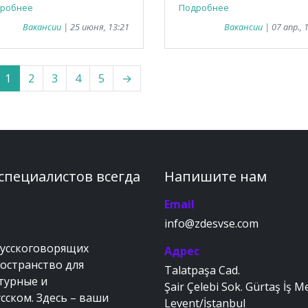
робнее
Подробнее
Вакансии
| 25 июня, 13:21
Вакансии
| 07 апр., 
1
2
3
4
5
→
 специалистов всегда
Напишите нам
Email
info@zdesvse.com
русскоговорящих
Адрес
ространство для
Talatpaşa Cad.
ьтурные и
Şair Çelebi Sok. Gürtaş İş M
сском. Здесь – ваши
Levent/İstanbul