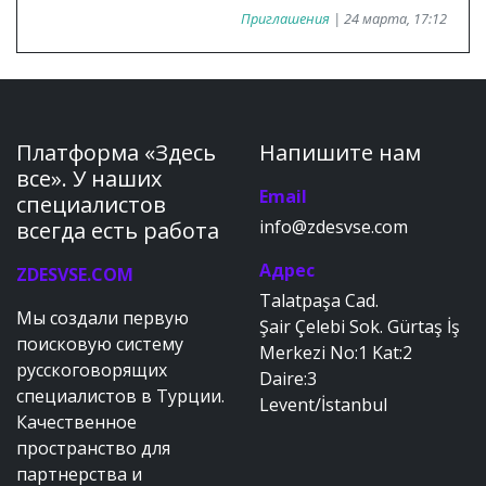
Приглашения
| 24 марта, 17:12
Платформа «Здесь
Напишите нам
все». У наших
Email
специалистов
info@zdesvse.com
всегда есть работа
Адрес
ZDESVSE.COM
Talatpaşa Cad.
Мы создали первую
Şair Çelebi Sok. Gürtaş İş
поисковую систему
Merkezi No:1 Kat:2
русскоговорящих
Daire:3
специалистов в Турции.
Levent/İstanbul
Качественное
пространство для
партнерства и