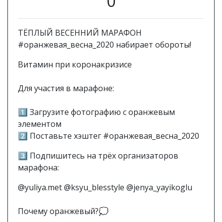
0
ТЁПЛЫЙ ВЕСЕННИЙ МАРАФОН
#оранжевая_весна_2020 набирает обороты!
Витамин при коронакризисе
⠀⠀
Для участия в марафоне:
⠀
1⃣ Загрузите фотографию с оранжевым
элементом ⠀
2⃣ Поставьте хэштег #оранжевая_весна_2020
3⃣ Подпишитесь на трёх организаторов
марафона:
@yuliya.met @ksyu_blesstyle @jenya_yayikoglu
⠀
Почему оранжевый?💭