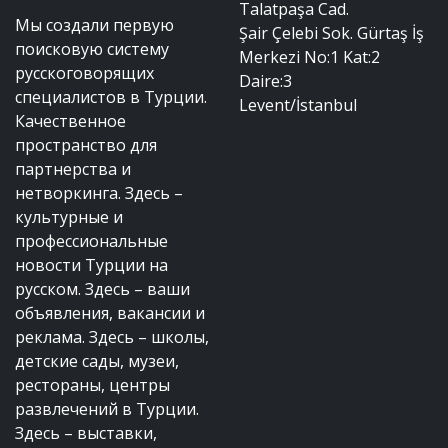
Talatpaşa Cad.
Мы создали первую
Şair Çelebi Sok. Gürtaş İş
поисковую систему
Merkezi No:1 Kat:2
русскоговорящих
Daire:3
специалистов в Турции.
Levent/İstanbul
Качественное
пространство для
партнерства и
нетворкинга. Здесь –
культурные и
профессиональные
новости Турции на
русском. Здесь – ваши
объявления, вакансии и
реклама. Здесь – школы,
детские сады, музеи,
рестораны, центры
развлечений в Турции.
Здесь – выставки,