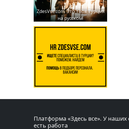
ZdesVse.com. Это твоя Турция
на русском!
Платформа «Здесь все». У наших
есть работа