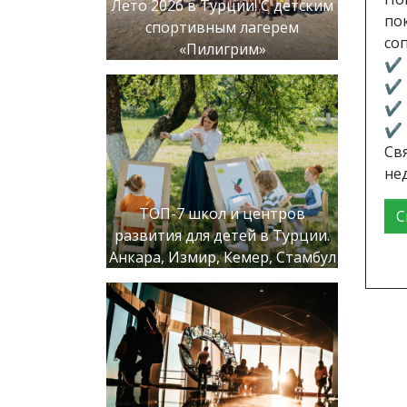
Лето 2026 в Турции! С детским
по
спортивным лагерем
со
«Пилигрим»
✔️
✔️
✔️
✔️
Св
не
ТОП-7 школ и центров
С
развития для детей в Турции.
Анкара, Измир, Кемер, Стамбул