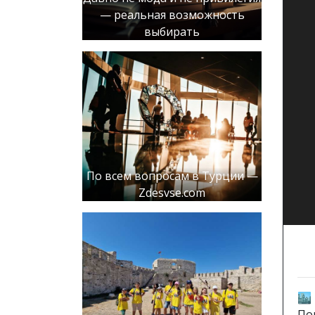
— реальная возможность
выбирать
По всем вопросам в Турции —
Zdesvse.com
🏙
По