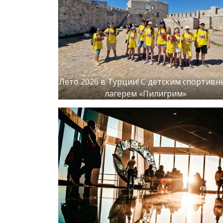
Лето 2026 в Турции! С детским спортив
лагерем «Пилигрим»