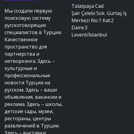
Talatpaşa Cad.
Мы создали первую
Şair Çelebi Sok. Gürtaş İş
поисковую систему
Merkezi No:1 Kat:2
русскоговорящих
Daire:3
специалистов в Турции.
Levent/İstanbul
Качественное
пространство для
партнерства и
нетворкинга. Здесь –
культурные и
профессиональные
новости Турции на
русском. Здесь – ваши
объявления, вакансии и
реклама. Здесь – школы,
детские сады, музеи,
рестораны, центры
развлечений в Турции.
Здесь – выставки,