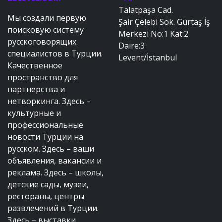
Talatpaşa Cad.
Мы создали первую
Şair Çelebi Sok. Gürtaş İş
поисковую систему
Merkezi No:1 Kat:2
русскоговорящих
Daire:3
специалистов в Турции.
Levent/İstanbul
Качественное
пространство для
партнерства и
нетворкинга. Здесь –
культурные и
профессиональные
новости Турции на
русском. Здесь – ваши
объявления, вакансии и
реклама. Здесь – школы,
детские сады, музеи,
рестораны, центры
развлечений в Турции.
Здесь – выставки,