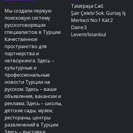
Talatpaşa Cad.
Мы создали первую
Şair Çelebi Sok. Gürtaş İş
поисковую систему
Merkezi No:1 Kat:2
русскоговорящих
Daire:3
специалистов в Турции.
Levent/İstanbul
Качественное
пространство для
партнерства и
нетворкинга. Здесь –
культурные и
профессиональные
новости Турции на
русском. Здесь – ваши
объявления, вакансии и
реклама. Здесь – школы,
детские сады, музеи,
рестораны, центры
развлечений в Турции.
Здесь – выставки,