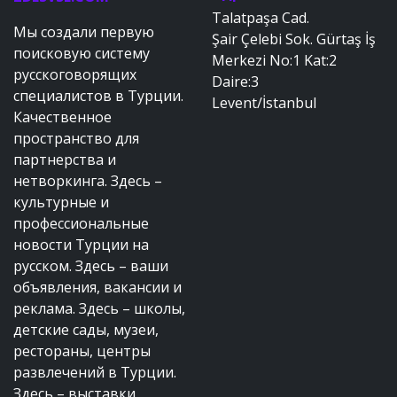
Talatpaşa Cad.
Мы создали первую
Şair Çelebi Sok. Gürtaş İş
поисковую систему
Merkezi No:1 Kat:2
русскоговорящих
Daire:3
специалистов в Турции.
Levent/İstanbul
Качественное
пространство для
партнерства и
нетворкинга. Здесь –
культурные и
профессиональные
новости Турции на
русском. Здесь – ваши
объявления, вакансии и
реклама. Здесь – школы,
детские сады, музеи,
рестораны, центры
развлечений в Турции.
Здесь – выставки,