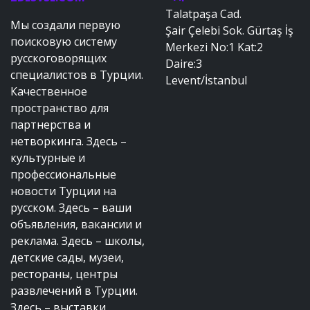
Talatpaşa Cad.
Мы создали первую
Şair Çelebi Sok. Gürtaş İş
поисковую систему
Merkezi No:1 Kat:2
русскоговорящих
Daire:3
специалистов в Турции.
Levent/İstanbul
Качественное
пространство для
партнерства и
нетворкинга. Здесь –
культурные и
профессиональные
новости Турции на
русском. Здесь – ваши
объявления, вакансии и
реклама. Здесь – школы,
детские сады, музеи,
рестораны, центры
развлечений в Турции.
Здесь – выставки,