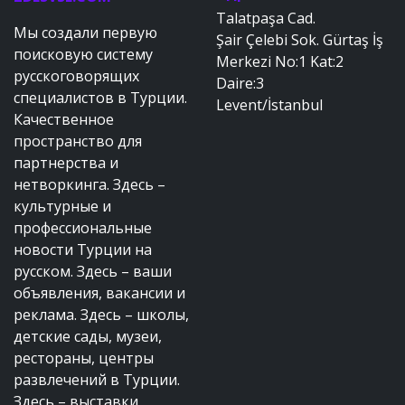
Talatpaşa Cad.
Мы создали первую
Şair Çelebi Sok. Gürtaş İş
поисковую систему
Merkezi No:1 Kat:2
русскоговорящих
Daire:3
специалистов в Турции.
Levent/İstanbul
Качественное
пространство для
партнерства и
нетворкинга. Здесь –
культурные и
профессиональные
новости Турции на
русском. Здесь – ваши
объявления, вакансии и
реклама. Здесь – школы,
детские сады, музеи,
рестораны, центры
развлечений в Турции.
Здесь – выставки,