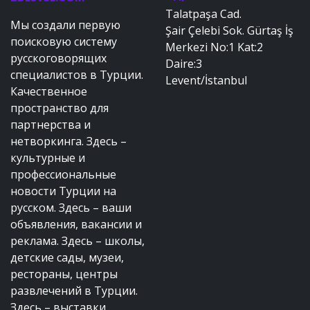
Talatpaşa Cad.
Мы создали первую
Şair Çelebi Sok. Gürtaş İş
поисковую систему
Merkezi No:1 Kat:2
русскоговорящих
Daire:3
специалистов в Турции.
Levent/İstanbul
Качественное
пространство для
партнерства и
нетворкинга. Здесь –
культурные и
профессиональные
новости Турции на
русском. Здесь – ваши
объявления, вакансии и
реклама. Здесь – школы,
детские сады, музеи,
рестораны, центры
развлечений в Турции.
Здесь – выставки,