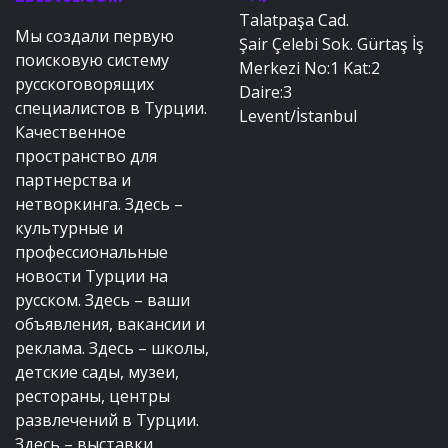
Talatpaşa Cad.
Мы создали первую
Şair Çelebi Sok. Gürtaş İş
поисковую систему
Merkezi No:1 Kat:2
русскоговорящих
Daire:3
специалистов в Турции.
Levent/İstanbul
Качественное
пространство для
партнерства и
нетворкинга. Здесь –
культурные и
профессиональные
новости Турции на
русском. Здесь – ваши
объявления, вакансии и
реклама. Здесь – школы,
детские сады, музеи,
рестораны, центры
развлечений в Турции.
Здесь – выставки,