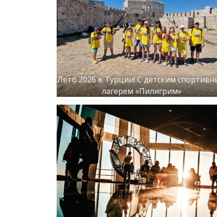
Лето 2026 в Турции! С детским спортив
лагерем «Пилигрим»