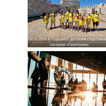
Лето 2026 в Турции! С детским спортив
лагерем «Пилигрим»