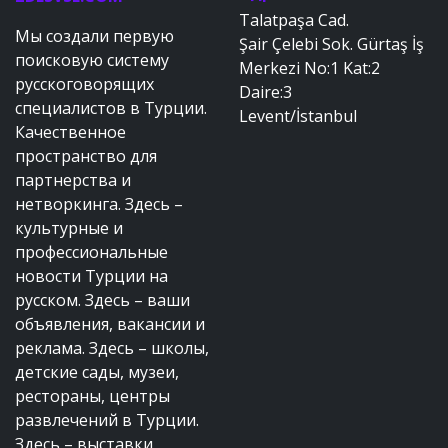
Talatpaşa Cad.
Мы создали первую
Şair Çelebi Sok. Gürtaş İş
поисковую систему
Merkezi No:1 Kat:2
русскоговорящих
Daire:3
специалистов в Турции.
Levent/İstanbul
Качественное
пространство для
партнерства и
нетворкинга. Здесь –
культурные и
профессиональные
новости Турции на
русском. Здесь – ваши
объявления, вакансии и
реклама. Здесь – школы,
детские сады, музеи,
рестораны, центры
развлечений в Турции.
Здесь – выставки,