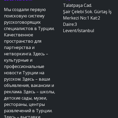
Talatpaşa Cad.
Мы создали первую
Şair Çelebi Sok. Gürtaş İş
поисковую систему
Merkezi No:1 Kat:2
русскоговорящих
Daire:3
специалистов в Турции.
Levent/İstanbul
Качественное
пространство для
партнерства и
нетворкинга. Здесь –
культурные и
профессиональные
новости Турции на
русском. Здесь – ваши
объявления, вакансии и
реклама. Здесь – школы,
детские сады, музеи,
рестораны, центры
развлечений в Турции.
Здесь – выставки,