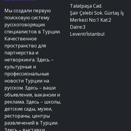
Talatpaşa Cad.
Мы создали первую
Şair Çelebi Sok. Gürtaş İş
поисковую систему
Merkezi No:1 Kat:2
русскоговорящих
Daire:3
специалистов в Турции.
Levent/İstanbul
Качественное
пространство для
партнерства и
нетворкинга. Здесь –
культурные и
профессиональные
новости Турции на
русском. Здесь – ваши
объявления, вакансии и
реклама. Здесь – школы,
детские сады, музеи,
рестораны, центры
развлечений в Турции.
Здесь – выставки,