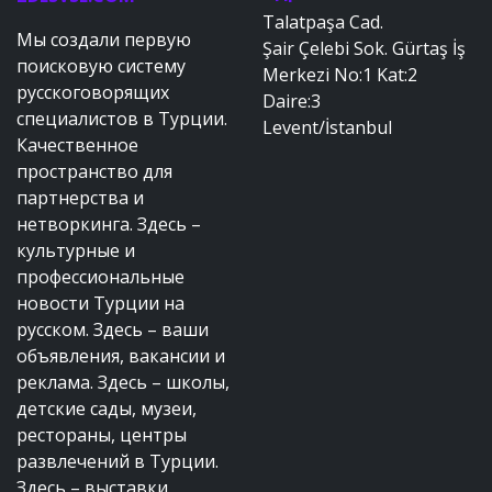
Talatpaşa Cad.
Мы создали первую
Şair Çelebi Sok. Gürtaş İş
поисковую систему
Merkezi No:1 Kat:2
русскоговорящих
Daire:3
специалистов в Турции.
Levent/İstanbul
Качественное
пространство для
партнерства и
нетворкинга. Здесь –
культурные и
профессиональные
новости Турции на
русском. Здесь – ваши
объявления, вакансии и
реклама. Здесь – школы,
детские сады, музеи,
рестораны, центры
развлечений в Турции.
Здесь – выставки,