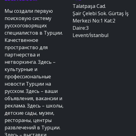
Talatpaşa Cad.
Мы создали первую
Şair Çelebi Sok. Gürtaş İş
поисковую систему
Merkezi No:1 Kat:2
русскоговорящих
Daire:3
специалистов в Турции.
Levent/İstanbul
Качественное
пространство для
партнерства и
нетворкинга. Здесь –
культурные и
профессиональные
новости Турции на
русском. Здесь – ваши
объявления, вакансии и
реклама. Здесь – школы,
детские сады, музеи,
рестораны, центры
развлечений в Турции.
Здесь – выставки,