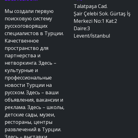
Talatpaşa Cad.
Мы создали первую
Şair Çelebi Sok. Gürtaş İş
поисковую систему
Merkezi No:1 Kat:2
русскоговорящих
Daire:3
специалистов в Турции.
Levent/İstanbul
Качественное
пространство для
партнерства и
нетворкинга. Здесь –
культурные и
профессиональные
новости Турции на
русском. Здесь – ваши
объявления, вакансии и
реклама. Здесь – школы,
детские сады, музеи,
рестораны, центры
развлечений в Турции.
Здесь – выставки,