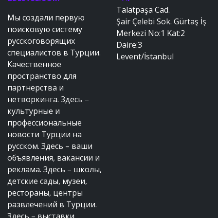
Talatpaşa Cad.
Мы создали первую
Şair Çelebi Sok. Gürtaş İş
поисковую систему
Merkezi No:1 Kat:2
русскоговорящих
Daire:3
специалистов в Турции.
Levent/İstanbul
Качественное
пространство для
партнерства и
нетворкинга. Здесь –
культурные и
профессиональные
новости Турции на
русском. Здесь – ваши
объявления, вакансии и
реклама. Здесь – школы,
детские сады, музеи,
рестораны, центры
развлечений в Турции.
Здесь – выставки,