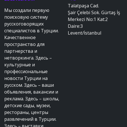
Talatpaşa Cad.
Мы создали первую
Şair Çelebi Sok. Gürtaş İş
поисковую систему
Merkezi No:1 Kat:2
русскоговорящих
Daire:3
специалистов в Турции.
Levent/İstanbul
Качественное
пространство для
партнерства и
нетворкинга. Здесь –
культурные и
профессиональные
новости Турции на
русском. Здесь – ваши
объявления, вакансии и
реклама. Здесь – школы,
детские сады, музеи,
рестораны, центры
развлечений в Турции.
Здесь – выставки,