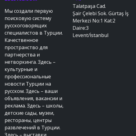
Talatpaşa Cad.
Мы создали первую
Şair Çelebi Sok. Gürtaş İş
поисковую систему
Merkezi No:1 Kat:2
русскоговорящих
Daire:3
специалистов в Турции.
Levent/İstanbul
Качественное
пространство для
партнерства и
нетворкинга. Здесь –
культурные и
профессиональные
новости Турции на
русском. Здесь – ваши
объявления, вакансии и
реклама. Здесь – школы,
детские сады, музеи,
рестораны, центры
развлечений в Турции.
Здесь – выставки,