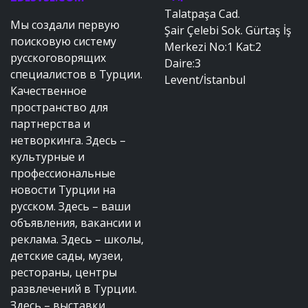
Talatpaşa Cad.
Мы создали первую
Şair Çelebi Sok. Gürtaş İş
поисковую систему
Merkezi No:1 Kat:2
русскоговорящих
Daire:3
специалистов в Турции.
Levent/İstanbul
Качественное
пространство для
партнерства и
нетворкинга. Здесь –
культурные и
профессиональные
новости Турции на
русском. Здесь – ваши
объявления, вакансии и
реклама. Здесь – школы,
детские сады, музеи,
рестораны, центры
развлечений в Турции.
Здесь – выставки,