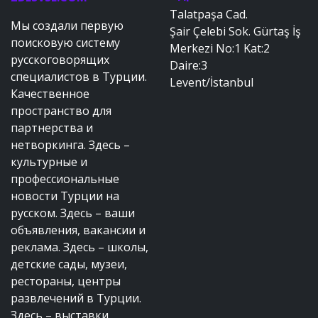
Talatpaşa Cad.
Мы создали первую
Şair Çelebi Sok. Gürtaş İş
поисковую систему
Merkezi No:1 Kat:2
русскоговорящих
Daire:3
специалистов в Турции.
Levent/İstanbul
Качественное
пространство для
партнерства и
нетворкинга. Здесь –
культурные и
профессиональные
новости Турции на
русском. Здесь – ваши
объявления, вакансии и
реклама. Здесь – школы,
детские сады, музеи,
рестораны, центры
развлечений в Турции.
Здесь – выставки,