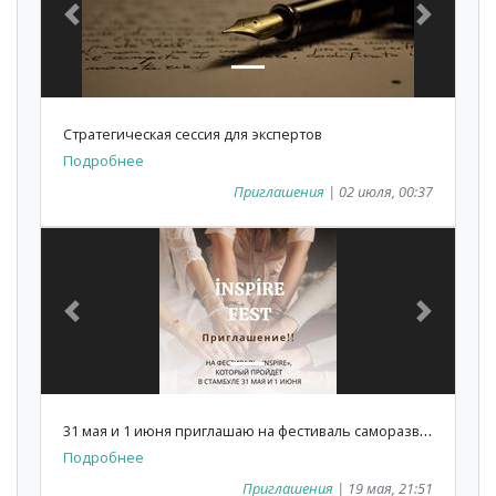
Previous
Next
Стратегическая сессия для экспертов
Подробнее
Приглашения
| 02 июля, 00:37
Previous
Next
3
1 мая и 1 июня приглашаю на фестиваль саморазвития и духовных практик в Стамбуле
Подробнее
Приглашения
| 19 мая, 21:51