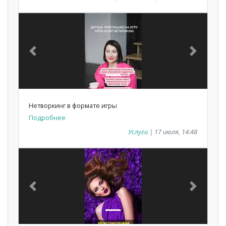
Previous
Next
Нетворкинг в формате игры
Подробнее
Услуги
| 17 июля, 14:48
Previous
Next