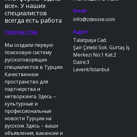
все». У наших
Email
специалистов
info@zdesvse.com
всегда есть работа
Адрес
ZDESVSE.COM
Talatpaşa Cad.
Мы создали первую
Şair Çelebi Sok. Gürtaş İş
поисковую систему
Merkezi No:1 Kat:2
русскоговорящих
Daire:3
специалистов в Турции.
Levent/İstanbul
Качественное
пространство для
партнерства и
нетворкинга. Здесь –
культурные и
профессиональные
новости Турции на
русском. Здесь – ваши
объявления, вакансии и