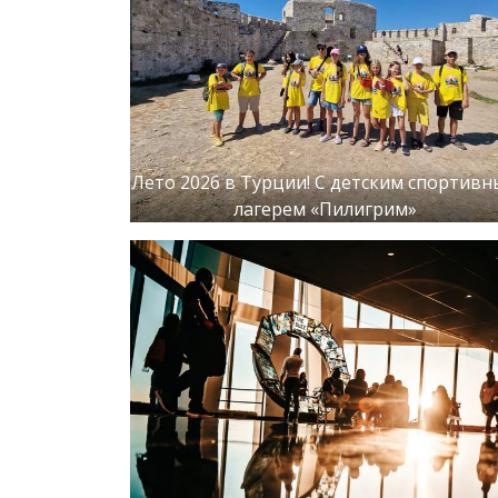
Лето 2026 в Турции! С детским спортив
лагерем «Пилигрим»