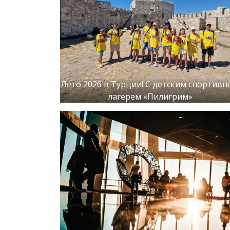
Лето 2026 в Турции! С детским спортив
лагерем «Пилигрим»