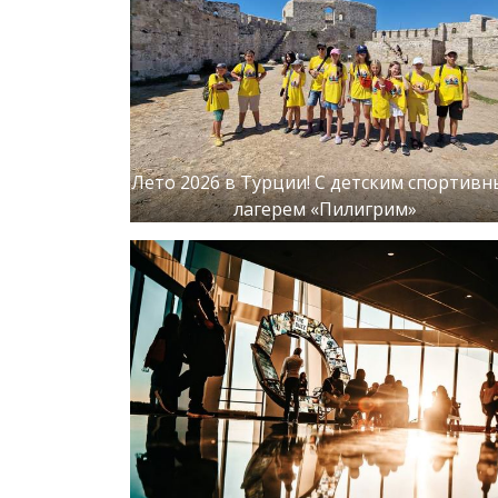
Лето 2026 в Турции! С детским спортив
лагерем «Пилигрим»