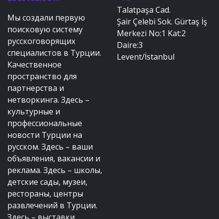
Talatpaşa Cad.
Мы создали первую
Şair Çelebi Sok. Gürtaş İş
поисковую систему
Merkezi No:1 Kat:2
русскоговорящих
Daire:3
специалистов в Турции.
Levent/İstanbul
Качественное
пространство для
партнерства и
нетворкинга. Здесь –
культурные и
профессиональные
новости Турции на
русском. Здесь – ваши
объявления, вакансии и
реклама. Здесь – школы,
детские сады, музеи,
рестораны, центры
развлечений в Турции.
Здесь – выставки,