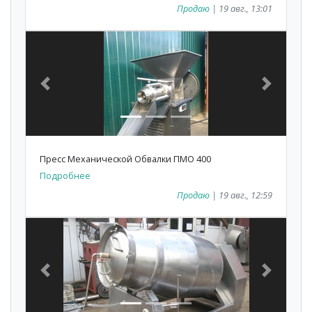
Продаю
| 19 авг., 13:01
Previous
Next
Пресс Механической Обвалки ПМО 400
Подробнее
Продаю
| 19 авг., 12:59
Previous
Next