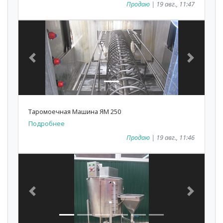
Продаю
| 19 авг., 11:47
Previous
Next
Таромоечная Машина ЯМ 250
Подробнее
Продаю
| 19 авг., 11:46
Previous
Next