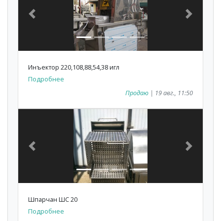
Previous
Next
Инъектор 220,108,88,54,38 игл
Подробнее
Продаю
| 19 авг., 11:50
Previous
Next
Шпарчан ШС 20
Подробнее