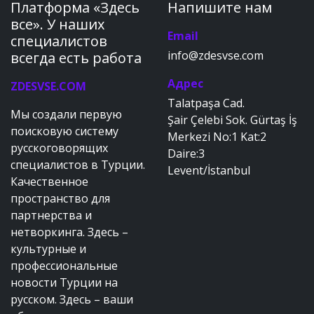
Платформа «Здесь
Напишите нам
все». У наших
Email
специалистов
info@zdesvse.com
всегда есть работа
Адрес
ZDESVSE.COM
Talatpaşa Cad.
Мы создали первую
Şair Çelebi Sok. Gürtaş İş
поисковую систему
Merkezi No:1 Kat:2
русскоговорящих
Daire:3
специалистов в Турции.
Levent/İstanbul
Качественное
пространство для
партнерства и
нетворкинга. Здесь –
культурные и
профессиональные
новости Турции на
русском. Здесь – ваши