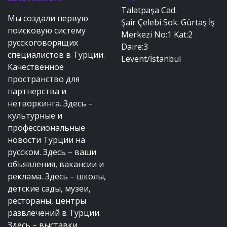
Talatpaşa Cad.
Мы создали первую
Şair Çelebi Sok. Gürtaş İş
поисковую систему
Merkezi No:1 Kat:2
русскоговорящих
Daire:3
специалистов в Турции.
Levent/İstanbul
Качественное
пространство для
партнерства и
нетворкинга. Здесь –
культурные и
профессиональные
новости Турции на
русском. Здесь – ваши
объявления, вакансии и
реклама. Здесь – школы,
детские сады, музеи,
рестораны, центры
развлечений в Турции.
Здесь – выставки,