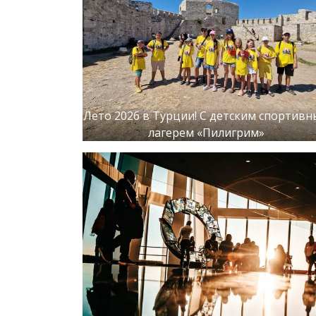
Лето 2026 в Турции! С детским спортив
лагерем «Пилигрим»