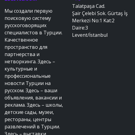
Talatpaşa Cad.
Мы создали первую
Şair Çelebi Sok. Gürtaş İş
поисковую систему
Merkezi No:1 Kat:2
русскоговорящих
Daire:3
специалистов в Турции.
Levent/İstanbul
Качественное
пространство для
партнерства и
нетворкинга. Здесь –
культурные и
профессиональные
новости Турции на
русском. Здесь – ваши
объявления, вакансии и
реклама. Здесь – школы,
детские сады, музеи,
рестораны, центры
развлечений в Турции.
Здесь – выставки,